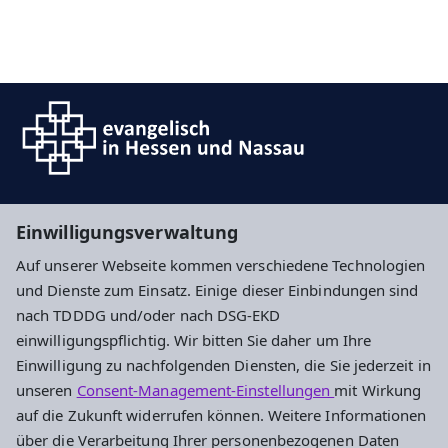
Suche
Einwilligungsverwaltung
Auf unserer Webseite kommen verschiedene Technologien
Impressum
Datenschutz
Cookie-Einstellungen
und Dienste zum Einsatz. Einige dieser Einbindungen sind
nach TDDDG und/oder nach DSG-EKD
einwilligungspflichtig. Wir bitten Sie daher um Ihre
Ev. Kirchengemeinde Nierstein
Einwilligung zu nachfolgenden Diensten, die Sie jederzeit in
unseren
Consent-Management-Einstellungen
mit Wirkung
Mühlgasse 28
auf die Zukunft widerrufen können. Weitere Informationen
55283 Nierstein
über die Verarbeitung Ihrer personenbezogenen Daten