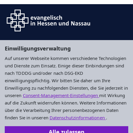
Suche
Einwilligungsverwaltung
Auf unserer Webseite kommen verschiedene Technologien
Impressum
Datenschutz
Cookie-Einstellungen
und Dienste zum Einsatz. Einige dieser Einbindungen sind
nach TDDDG und/oder nach DSG-EKD
einwilligungspflichtig. Wir bitten Sie daher um Ihre
Ev. Kirchengemeinde Nierstein
Einwilligung zu nachfolgenden Diensten, die Sie jederzeit in
unseren
Consent-Management-Einstellungen
mit Wirkung
Mühlgasse 28
auf die Zukunft widerrufen können. Weitere Informationen
55283 Nierstein
über die Verarbeitung Ihrer personenbezogenen Daten
Tel.: +49 6133 5687
finden Sie in unseren
Datenschutzinformationen
.
Fax: +49 6133 57539
Alle zulassen