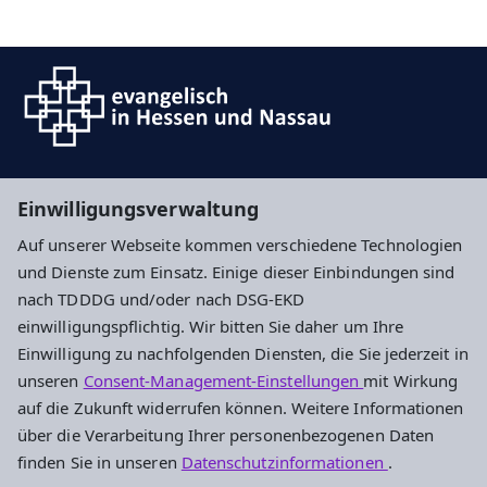
Suche
Einwilligungsverwaltung
Auf unserer Webseite kommen verschiedene Technologien
Impressum
Datenschutz
Cookie-Einstellungen
und Dienste zum Einsatz. Einige dieser Einbindungen sind
nach TDDDG und/oder nach DSG-EKD
einwilligungspflichtig. Wir bitten Sie daher um Ihre
Ev. Kirchengemeinde Nierstein
Einwilligung zu nachfolgenden Diensten, die Sie jederzeit in
unseren
Consent-Management-Einstellungen
mit Wirkung
Mühlgasse 28
auf die Zukunft widerrufen können. Weitere Informationen
55283 Nierstein
über die Verarbeitung Ihrer personenbezogenen Daten
Tel.: +49 6133 5687
finden Sie in unseren
Datenschutzinformationen
.
Fax: +49 6133 57539