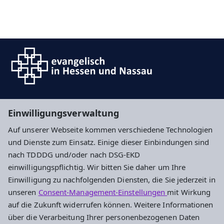
Suche
Einwilligungsverwaltung
Auf unserer Webseite kommen verschiedene Technologien
Impressum
Datenschutz
Cookie-Einstellungen
und Dienste zum Einsatz. Einige dieser Einbindungen sind
nach TDDDG und/oder nach DSG-EKD
einwilligungspflichtig. Wir bitten Sie daher um Ihre
Ev. Kirchengemeinde Nierstein
Einwilligung zu nachfolgenden Diensten, die Sie jederzeit in
unseren
Consent-Management-Einstellungen
mit Wirkung
Mühlgasse 28
auf die Zukunft widerrufen können. Weitere Informationen
55283 Nierstein
über die Verarbeitung Ihrer personenbezogenen Daten