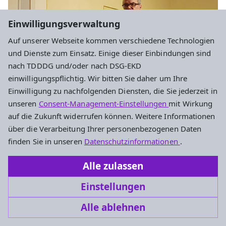
Einwilligungsverwaltung
Auf unserer Webseite kommen verschiedene Technologien
und Dienste zum Einsatz. Einige dieser Einbindungen sind
nach TDDDG und/oder nach DSG-EKD
einwilligungspflichtig. Wir bitten Sie daher um Ihre
Einwilligung zu nachfolgenden Diensten, die Sie jederzeit in
Lothar Püschel
unseren
Consent-Management-Einstellungen
mit Wirkung
Pfarrer Michael Graebsch
auf die Zukunft widerrufen können. Weitere Informationen
über die Verarbeitung Ihrer personenbezogenen Daten
finden Sie in unseren
Datenschutzinformationen
.
Abendgottesdienst vom 21.02.2026 als
Alle zulassen
Audio-Podcast
Einstellungen
Liebe Gemeinde,
Alle ablehnen
herzliche Einladung zum Abendgottesdienst