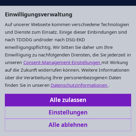
Suche
Einwilligungsverwaltung
Auf unserer Webseite kommen verschiedene Technologien
Impressum
Datenschutz
Cookie-Einstellungen
und Dienste zum Einsatz. Einige dieser Einbindungen sind
nach TDDDG und/oder nach DSG-EKD
einwilligungspflichtig. Wir bitten Sie daher um Ihre
Ev. Kirchengemeinde Nierstein
Einwilligung zu nachfolgenden Diensten, die Sie jederzeit in
unseren
Consent-Management-Einstellungen
mit Wirkung
Mühlgasse 28
auf die Zukunft widerrufen können. Weitere Informationen
55283 Nierstein
über die Verarbeitung Ihrer personenbezogenen Daten
Tel.: +49 6133 5687
finden Sie in unseren
Datenschutzinformationen
.
Fax: +49 6133 57539
Alle zulassen
kirchengemeinde.nierstein@ekhn.de
Einstellungen
Alle ablehnen